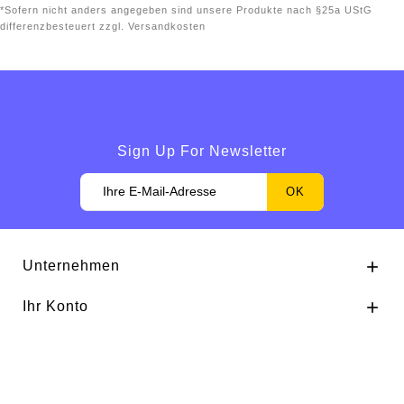
*Sofern nicht anders angegeben sind unsere Produkte nach §25a UStG
differenzbesteuert zzgl. Versandkosten
Sign Up For Newsletter
Unternehmen

Ihr Konto

Shop-Einstellungen

© 2026 - online-shop von PrestaShop™