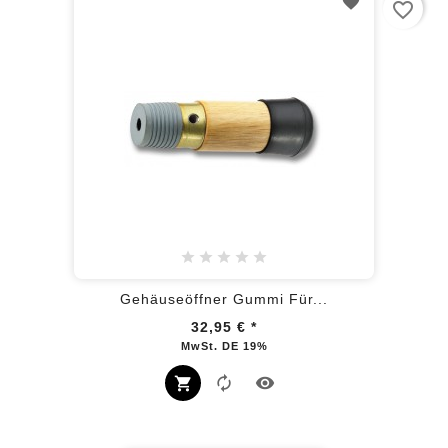
favorite_border
Gehäuseöffner Gummi Für...
32,95 €
*
Preis
MwSt. DE 19%