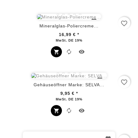
favorite_border
Mineralglas-Poliercreme...
16,99 €
*
Preis
MwSt. DE 19%
favorite_border
Gehäuseöffner Marke: SELVA...
9,95 €
*
Preis
MwSt. DE 19%