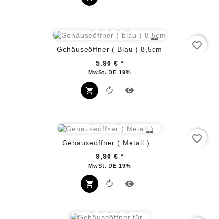
favorite_border
Gehäuseöffner ( Blau ) 8,5cm
5,90 €
*
Preis
MwSt. DE 19%
favorite_border
Gehäuseöffner ( Metall )...
9,90 €
*
Preis
MwSt. DE 19%