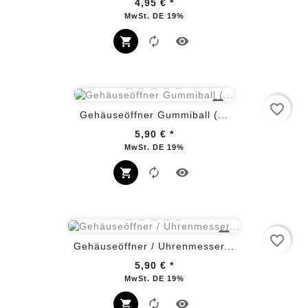
4,95 €
*
Preis
MwSt. DE 19%
favorite_border
Gehäuseöffner Gummiball (...
5,90 €
*
Preis
MwSt. DE 19%
favorite_border
Gehäuseöffner / Uhrenmesser...
5,90 €
*
Preis
MwSt. DE 19%