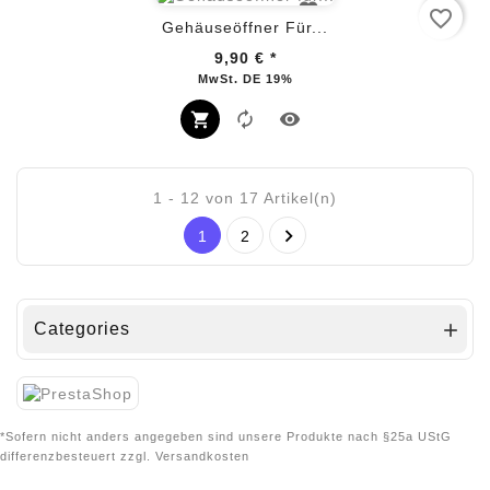
favorite_border
Gehäuseöffner Für...
9,90 €
*
Preis
MwSt. DE 19%
1 - 12 von 17 Artikel(n)

1
2
Categories

*Sofern nicht anders angegeben sind unsere Produkte nach §25a UStG
differenzbesteuert zzgl. Versandkosten