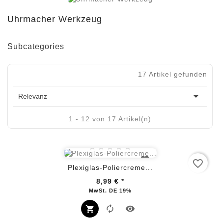
Uhrmacher Werkzeug
Subcategories
17 Artikel gefunden

Relevanz
1 - 12 von 17 Artikel(n)
favorite_border
Plexiglas-Poliercreme...
8,99 €
*
Preis
MwSt. DE 19%