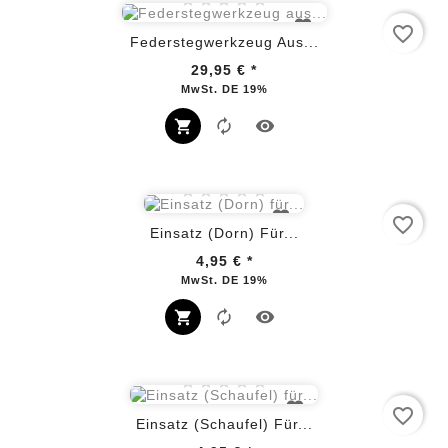
favorite_border
Federstegwerkzeug Aus...
29,95 €
*
Preis
MwSt. DE 19%
favorite_border
Einsatz (Dorn) Für...
4,95 €
*
Preis
MwSt. DE 19%
favorite_border
Einsatz (Schaufel) Für...