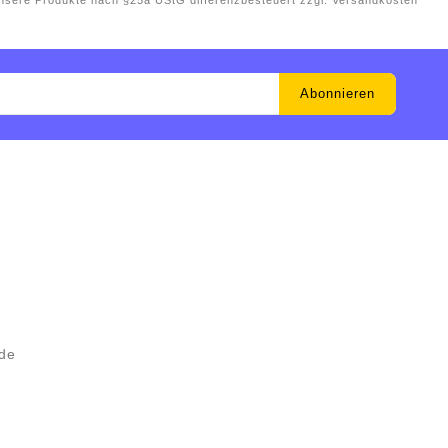
unsere Produkte nach §25a UStG differenzbesteuert zzgl. Versandkosten
.de