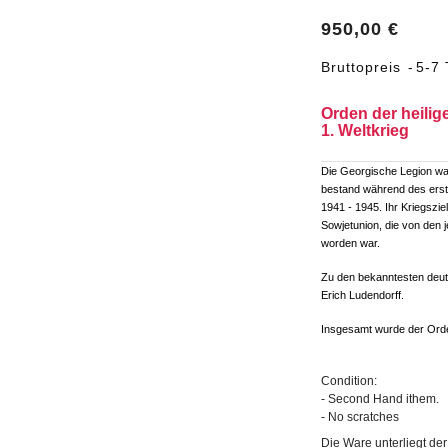
950,00 €
Bruttopreis
5-7 
Orden der heilig
1. Weltkrieg
Die Georgische Legion war
bestand während des erst
1941 - 1945. Ihr Kriegszi
Sowjetunion, die von den j
worden war.
Zu den bekanntesten deut
Erich Ludendorff.
Insgesamt wurde der Orde
Condition:
- Second Hand ithem.
- No scratches
Die Ware unterliegt de