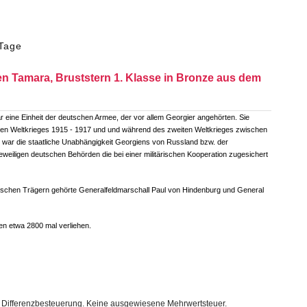
Tage
en Tamara, Bruststern 1. Klasse in Bronze aus dem
 eine Einheit der deutschen Armee, der vor allem Georgier angehörten. Sie
en Weltkrieges 1915 - 1917 und und während des zweiten Weltkrieges zwischen
el war die staatliche Unabhängigkeit Georgiens von Russland bzw. der
eweiligen deutschen Behörden die bei einer militärischen Kooperation zugesichert
schen Trägern gehörte Generalfeldmarschall Paul von Hindenburg und General
n etwa 2800 mal verliehen.
r Differenzbesteuerung. Keine ausgewiesene Mehrwertsteuer.