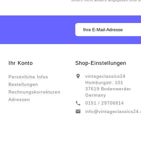
*Sofern nicht anders angegeben sind 
Ihr Konto
Shop-Einstellungen

vintageclassics24
Persönliche Infos
Homburgstr. 101
Bestellungen
37619 Bodenwerder
Rechnungskorrekturen
Germany
Adressen
0151 / 29706814


info@vintageclassics24