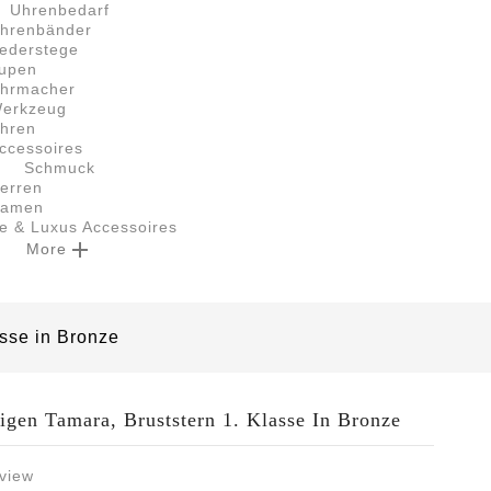
Uhrenbedarf
hrenbänder
ederstege
upen
hrmacher
erkzeug
hren
ccessoires
Schmuck
erren
amen
le & Luxus Accessoires

More
asse in Bronze
igen Tamara, Bruststern 1. Klasse In Bronze
view