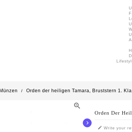
U
F
L
U
W
U
A
H
D
Lifesty
Münzen
Orden der heiligen Tamara, Bruststern 1. Kl

Orden Der Heil


Write your re