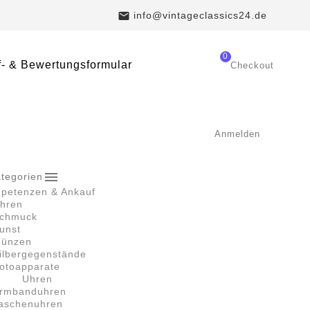

info@vintageclassics24.de
0
- & Bewertungsformular
Checkout
Anmelden

tegorien
petenzen & Ankauf
hren
chmuck
unst
ünzen
ilbergegenstände
otoapparate
Uhren
rmbanduhren
aschenuhren