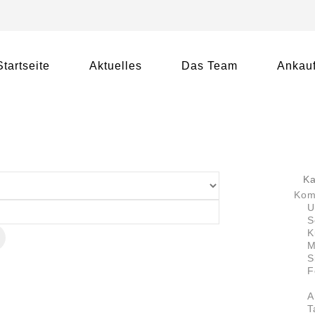
Startseite
Aktuelles
Das Team
Ankauf
Ka
Kom
U
S
K
M
n
S
F
A
T