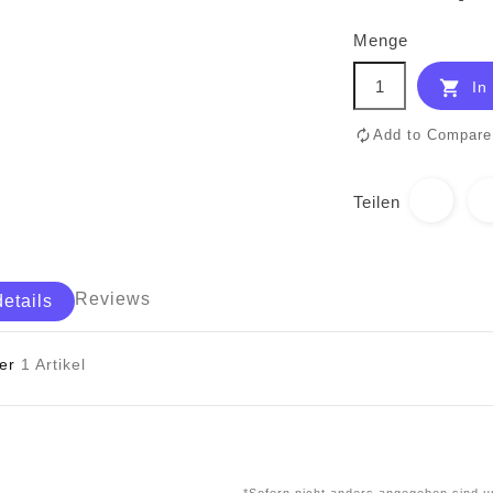
Menge

In
Add to Compare
Teilen
Reviews
details
er
1 Artikel