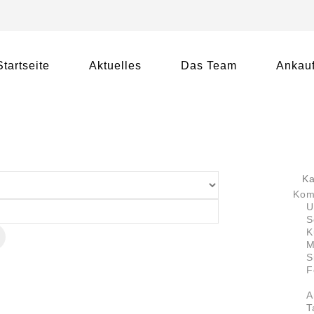
Startseite
Aktuelles
Das Team
Ankauf
Ka
Kom
U
S
K
M
n
S
F
A
T