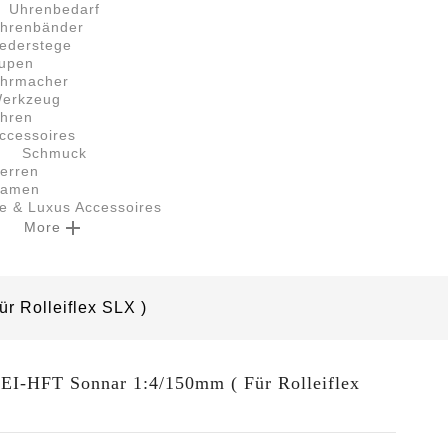
Uhrenbedarf
hrenbänder
ederstege
upen
hrmacher
erkzeug
hren
ccessoires
Schmuck
erren
amen
le & Luxus Accessoires

More
r Rolleiflex SLX )
EI-HFT Sonnar 1:4/150mm ( Für Rolleiflex