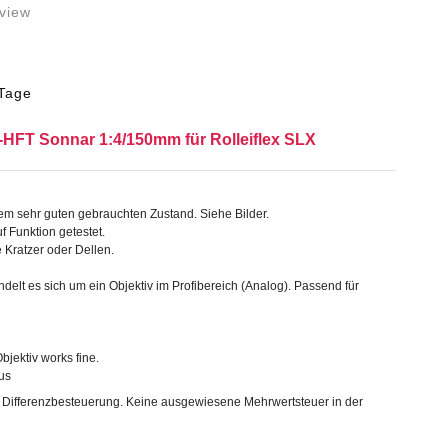
view
Tage
-HFT Sonnar 1:4/150mm für Rolleiflex SLX
inem sehr guten gebrauchten Zustand. Siehe Bilder.
f Funktion getestet.
e Kratzer oder Dellen.
delt es sich um ein Objektiv im Profibereich (Analog). Passend für
jektiv works fine.
us
r Differenzbesteuerung. Keine ausgewiesene Mehrwertsteuer in der