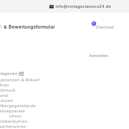

info@vintageclassics24.de
0
- & Bewertungsformular
Checkout
Anmelden

tegorien
petenzen & Ankauf
hren
chmuck
unst
ünzen
ilbergegenstände
otoapparate
Uhren
rmbanduhren
aschenuhren