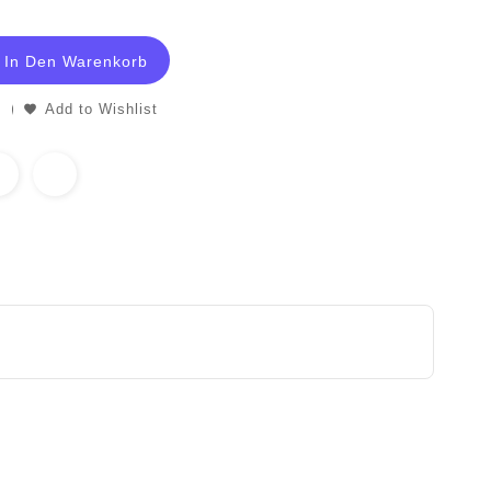
In Den Warenkorb
Add to Wishlist
unsere Produkte nach §25a UStG differenzbesteuert zzgl. Versandkosten