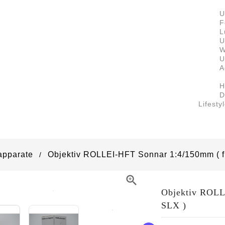
U
F
L
U
W
U
A
H
D
Lifesty
apparate
Objektiv ROLLEI-HFT Sonnar 1:4/150mm ( fü

Objektiv ROLL
SLX )