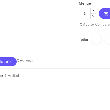
Menge

Add to Compare
Teilen
Reviews
details
er
1 Artikel
*Sofern nicht anders angegeben sind 